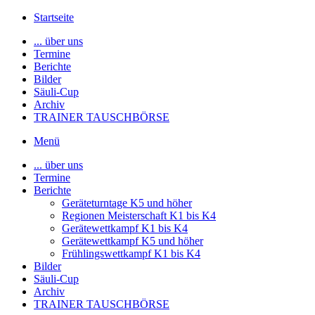
Startseite
... über uns
Termine
Berichte
Bilder
Säuli-Cup
Archiv
TRAINER TAUSCHBÖRSE
Menü
... über uns
Termine
Berichte
Geräteturntage K5 und höher
Regionen Meisterschaft K1 bis K4
Gerätewettkampf K1 bis K4
Gerätewettkampf K5 und höher
Frühlingswettkampf K1 bis K4
Bilder
Säuli-Cup
Archiv
TRAINER TAUSCHBÖRSE