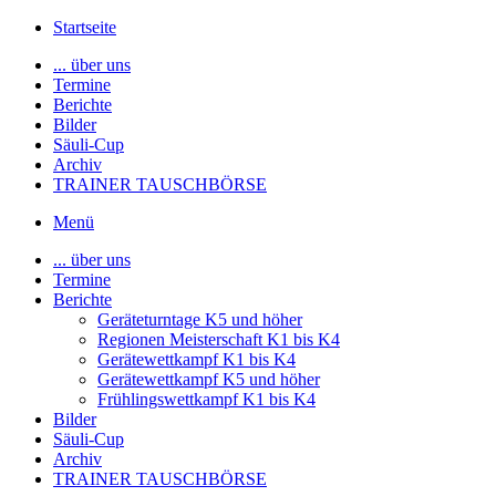
Startseite
... über uns
Termine
Berichte
Bilder
Säuli-Cup
Archiv
TRAINER TAUSCHBÖRSE
Menü
... über uns
Termine
Berichte
Geräteturntage K5 und höher
Regionen Meisterschaft K1 bis K4
Gerätewettkampf K1 bis K4
Gerätewettkampf K5 und höher
Frühlingswettkampf K1 bis K4
Bilder
Säuli-Cup
Archiv
TRAINER TAUSCHBÖRSE